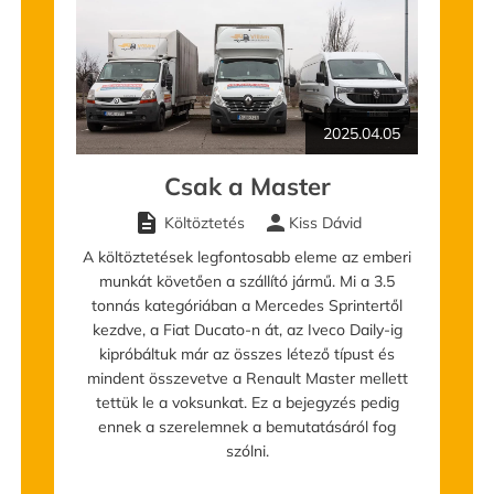
Pianínó, zongora szállítás
Bú
Door-to-Door költöztetés
K
2025.04.05
Csak a Master
description
person
Költöztetés
Kiss Dávid
A költöztetések legfontosabb eleme az emberi
munkát követően a szállító jármű. Mi a 3.5
tonnás kategóriában a Mercedes Sprintertől
kezdve, a Fiat Ducato-n át, az Iveco Daily-ig
kipróbáltuk már az összes létező típust és
mindent összevetve a Renault Master mellett
tettük le a voksunkat. Ez a bejegyzés pedig
ennek a szerelemnek a bemutatásáról fog
szólni.