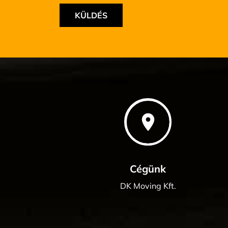
place
Cégünk
DK Moving Kft.