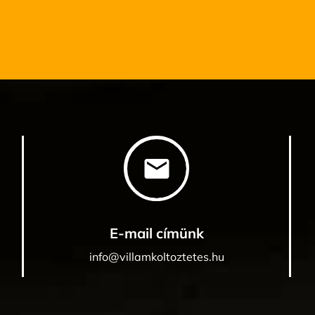
email
E-mail címünk
info@villamkoltoztetes.hu