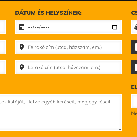
DÁTUM ÉS HELYSZÍNEK:
C
calendar_month
place
place
E
Ne