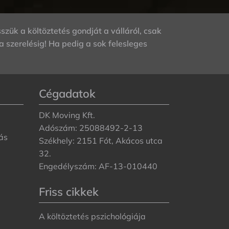
szük a költöztetés gondját a válláról, csak
 szerelésig! Ha pedig a sok felesleges
Cégadatok
DK Moving Kft.
Adószám: 25088492-2-13
ás
Székhely: 2151 Fót, Akácos utca
32.
Engedélyszám: AF-13-010440
Friss cikkek
A költöztetés pszichológiája