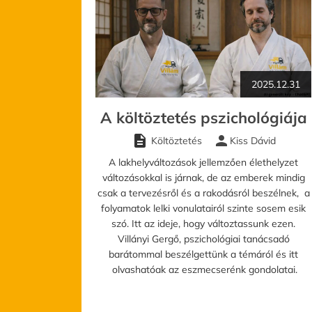
2025.12.31
A költöztetés pszichológiája
description
person
Költöztetés
Kiss Dávid
A lakhelyváltozások jellemzően élethelyzet
változásokkal is járnak, de az emberek mindig
csak a tervezésről és a rakodásról beszélnek, a
folyamatok lelki vonulatairól szinte sosem esik
szó. Itt az ideje, hogy változtassunk ezen.
Villányi Gergő, pszichológiai tanácsadó
barátommal beszélgettünk a témáról és itt
olvashatóak az eszmecserénk gondolatai.