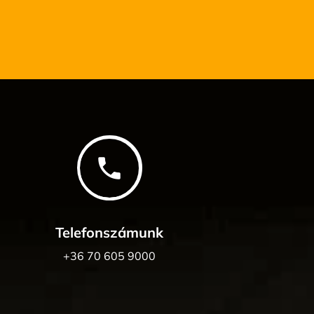
phone
Telefonszámunk
+36 70 605 9000