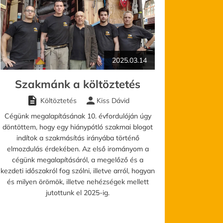
tor felhúzás/leengedés
ÉRJEN AJÁNLATOT!
2025.03.14
Szakmánk a költöztetés
description
person
Költöztetés
Kiss Dávid
Cégünk megalapításának 10. évfordulóján úgy
döntöttem, hogy egy hiánypótló szakmai blogot
indítok a szakmásítás irányába történő
elmozdulás érdekében. Az első irományom a
cégünk megalapításáról, a megelőző és a
kezdeti időszakról fog szólni, illetve arról, hogyan
és milyen örömök, illetve nehézségek mellett
jutottunk el 2025-ig.