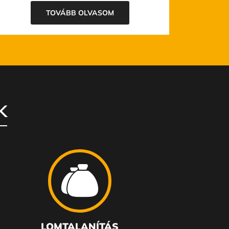
TOVÁBB OLVASOM
K
LOMTALANÍTÁS