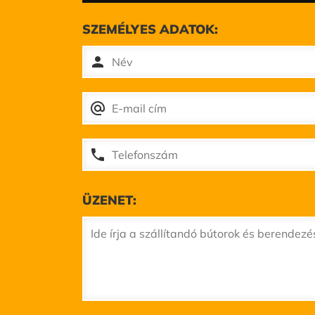
SZEMÉLYES ADATOK:
person
alternate_email
phone
ÜZENET: