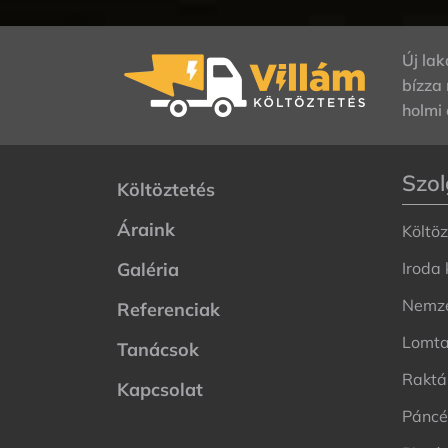
Új lak
bízza
holmi 
Szol
Költöztetés
Áraink
Költöz
Galéria
Iroda 
Nemze
Referenciak
Lomta
Tanácsok
Raktár
Kapcsolat
Páncél