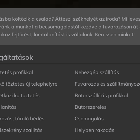
ásba költözik a család? Átteszi székhelyét az iroda? Mi leves
 ránk a munkát a becsomagolástól kezdve a fuvarozáson át a
okoz fejtörést, lomtalanítást is vállalunk. Keressen minket!
gáltatások
tetés profikkal
Nehézgép szállítás
költöztetés új telephelyre
Fuvarozás és szállítmányoz
tközi költöztetés
Bútorszállítás profikkal
lanítás
Bútorszerelés
ozás, tároló bérlés
Csomagolás
szekrény szállítás
Helyben rakodás