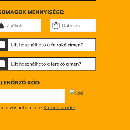
SOMAGOK MENNYISÉGE:
Lift használható a
felrakó címen?
Lift használható a
lerakó címen?
LLENŐRZŐ KÓD:
m olvasható a kép?
Kattintson ide!