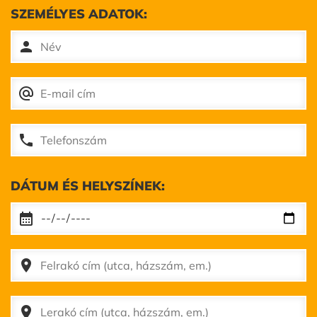
SZEMÉLYES ADATOK:
person
alternate_email
phone
DÁTUM ÉS HELYSZÍNEK:
calendar_month
place
place