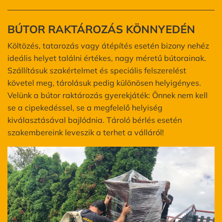
BÚTOR RAKTÁROZÁS KÖNNYEDÉN
Költözés, tatarozás vagy átépítés esetén bizony nehéz
ideális helyet találni értékes, nagy méretű bútorainak.
Szállításuk szakértelmet és speciális felszerelést
követel meg, tárolásuk pedig különösen helyigényes.
Velünk a bútor raktározás gyerekjáték: Önnek nem kell
se a cipekedéssel, se a megfelelő helyiség
kiválasztásával bajlódnia. Tároló bérlés esetén
szakembereink leveszik a terhet a válláról!