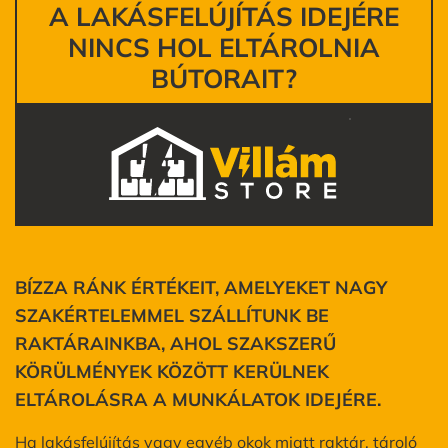
A LAKÁSFELÚJÍTÁS IDEJÉRE
NINCS HOL ELTÁROLNIA
BÚTORAIT?
BÍZZA RÁNK ÉRTÉKEIT, AMELYEKET NAGY
SZAKÉRTELEMMEL SZÁLLÍTUNK BE
RAKTÁRAINKBA, AHOL SZAKSZERŰ
KÖRÜLMÉNYEK KÖZÖTT KERÜLNEK
ELTÁROLÁSRA A MUNKÁLATOK IDEJÉRE.
Ha lakásfelújítás vagy egyéb okok miatt raktár, tároló