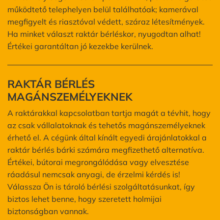
működtető telephelyen belül találhatóak; kamerával
megfigyelt és riasztóval védett, száraz létesítmények.
Ha minket választ raktár bérléskor, nyugodtan alhat!
Értékei garantáltan jó kezekbe kerülnek.
RAKTÁR BÉRLÉS
MAGÁNSZEMÉLYEKNEK
A raktárakkal kapcsolatban tartja magát a tévhit, hogy
az csak vállalatoknak és tehetős magánszemélyeknek
érhető el. A cégünk által kínált egyedi árajánlatokkal a
raktár bérlés bárki számára megfizethető alternatíva.
Értékei, bútorai megrongálódása vagy elvesztése
ráadásul nemcsak anyagi, de érzelmi kérdés is!
Válassza Ön is tároló bérlési szolgáltatásunkat, így
biztos lehet benne, hogy szeretett holmijai
biztonságban vannak.