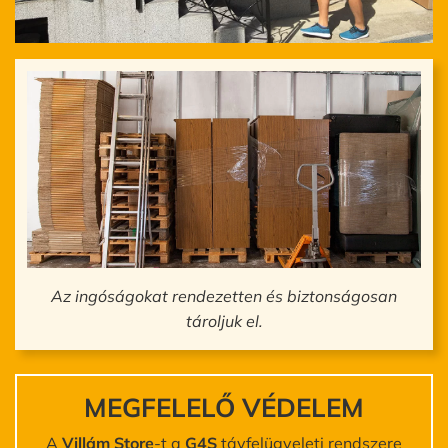
Az ingóságokat rendezetten és biztonságosan
tároljuk el.
MEGFELELŐ VÉDELEM
A
Villám Store
-t a
G4S
távfelügyeleti rendszere