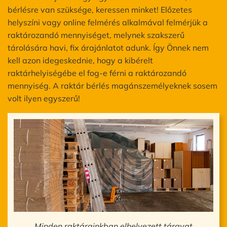
bérlésre van szüksége, keressen minket! Előzetes
helyszíni vagy online felmérés alkalmával felmérjük a
raktározandó mennyiséget, melynek szakszerű
tárolására havi, fix árajánlatot adunk. Így Önnek nem
kell azon idegeskednie, hogy a kibérelt
raktárhelyiségébe el fog-e férni a raktározandó
mennyiség. A raktár bérlés magánszemélyeknek sosem
volt ilyen egyszerű!
Minden raktárainkban elhelyezett tárgyat