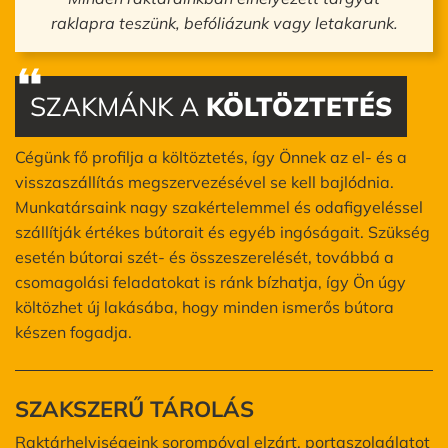
raklapra teszünk, befóliázunk vagy letakarunk.
SZAKMÁNK A
KÖLTÖZTETÉS
Cégünk fő profilja a költöztetés, így Önnek az el- és a
visszaszállítás megszervezésével se kell bajlódnia.
Munkatársaink nagy szakértelemmel és odafigyeléssel
szállítják értékes bútorait és egyéb ingóságait. Szükség
esetén bútorai szét- és összeszerelését, továbbá a
csomagolási feladatokat is ránk bízhatja, így Ön úgy
költözhet új lakásába, hogy minden ismerős bútora
készen fogadja.
SZAKSZERŰ TÁROLÁS
Raktárhelyiségeink sorompóval elzárt, portaszolgálatot