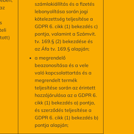
rében,
számlakiállítás és a fizetés
az
lebonyolítása során jogi
kötelezettség teljesítése a
s
GDPR 6. cikk (1) bekezdés c)
teli
pontja, valamint a Számvit.
tott)
tv. 169.§ (2) bekezdése és
az Áfa tv. 169.§ alapján;
a megrendelő
beazonosítása és a vele
való kapcsolattartás és a
megrendelt termék
teljesítése során az érintett
hozzájárulása az a GDPR 6.
cikk (1) bekezdés a) pontja,
és szerződés teljesítése a
GDPR 6. cikk (1) bekezdés b)
pontja alapján;