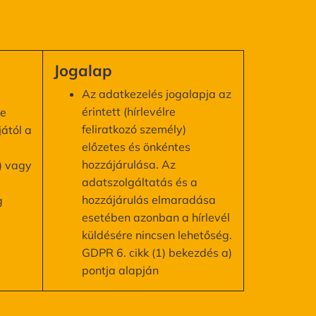
Jogalap
Az adatkezelés jogalapja az
érintett (hírlevélre
re
feliratkozó személy)
jától a
előzetes és önkéntes
hozzájárulása. Az
) vagy
adatszolgáltatás és a
hozzájárulás elmaradása
g
esetében azonban a hírlevél
küldésére nincsen lehetőség.
GDPR 6. cikk (1) bekezdés a)
pontja alapján