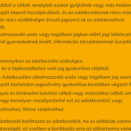
abból a célból, amelyből azokat gyűjtötték vagy más módon 
lapját képező hozzájárulását, és az adatkezelésnek nincs más
n, és nincs elsőbbséget élvező jogszerű ok az adatkezelésre,
ék;
lmazandó uniós vagy tagállami jogban előírt jogi kötelezetts
enül gyermekeknek kínált, információs társadalommal összef
amennyiben az adatkezelés szükséges:
s a tájékozódáshoz való jog gyakorlása céljából;
 Adatkezelőre alkalmazandó uniós vagy tagállami jog szerinti
zott közhatalmi jogosítvány gyakorlása keretében végzett f
os és történelmi kutatási célból vagy statisztikai célból, a
 vagy komolyan veszélyeztetné ezt az adatkezelést; vagy
sítéséhez, illetve védelméhez.
Adatkezelő korlátozza az adatkezelést, ha az alábbiak valamel
ntosságát, ez esetben a korlátozás arra az időtartamra vona