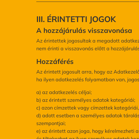
III. ÉRINTETTI JOGOK
A hozzájárulás visszavonása
Az érintettek jogosultak a megadott adatkez
nem érinti a visszavonás előtt a hozzájárul
Hozzáférés
Az érintett jogosult arra, hogy az Adatkeze
ha ilyen adatkezelés folyamatban van, jogos
a) az adatkezelés céljai;
b) az érintett személyes adatok kategóriái;
c) azon címzettek vagy címzettek kategóriái,
d) adott esetben a személyes adatok tárol
szempontjai;
e) az érintett azon joga, hogy kérelmezheti 
és tiltakozhat az ilyen személyes adatok kez