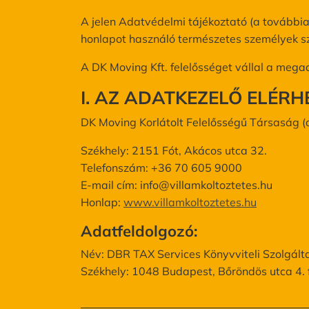
A jelen Adatvédelmi tájékoztató (a további
honlapot használó természetes személyek sz
A DK Moving Kft. felelősséget vállal a mega
I. AZ ADATKEZELŐ ELÉR
DK Moving Korlátolt Felelősségű Társaság (
Székhely: 2151 Fót, Akácos utca 32.
Telefonszám: +36 70 605 9000
E-mail cím: info@villamkoltoztetes.hu
Honlap:
www.villamkoltoztetes.hu
Adatfeldolgozó:
Név: DBR TAX Services Könyvviteli Szolgálta
Székhely: 1048 Budapest, Bőröndös utca 4. f