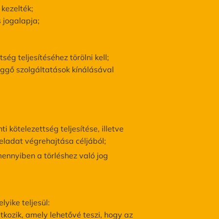
kezelték;
 jogalapja;
ég teljesítéséhez törölni kell;
üggő szolgáltatások kínálásával
 kötelezettség teljesítése, illetve
eladat végrehajtása céljából;
mennyiben a törléshez való jog
yike teljesül:
tkozik, amely lehetővé teszi, hogy az