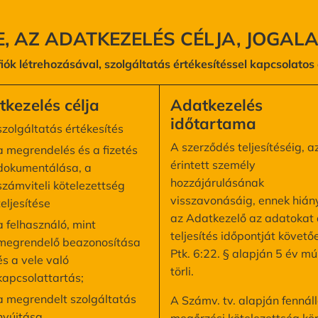
RE, AZ ADATKEZELÉS CÉLJA, JOGAL
fiók létrehozásával, szolgáltatás értékesítéssel kapcsolato
kezelés célja
Adatkezelés
időtartama
szolgáltatás értékesítés
A szerződés teljesítéséig, a
a megrendelés és a fizetés
érintett személy
dokumentálása, a
hozzájárulásának
számviteli kötelezettség
visszavonásáig, ennek hiá
teljesítése
az Adatkezelő az adatokat 
a felhasználó, mint
teljesítés időpontját követő
megrendelő beazonosítása
Ptk. 6:22. § alapján 5 év mú
és a vele való
törli.
kapcsolattartás;
a megrendelt szolgáltatás
A Számv. tv. alapján fennál
nyújtása