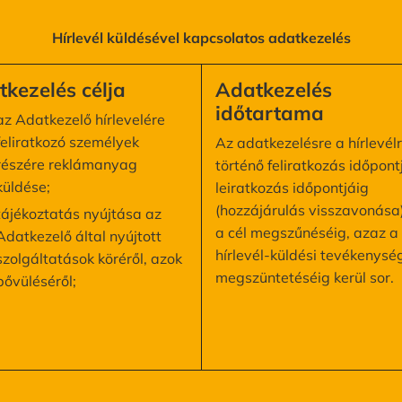
Hírlevél küldésével kapcsolatos adatkezelés
kezelés célja
Adatkezelés
időtartama
az Adatkezelő hírlevelére
feliratkozó személyek
Az adatkezelésre a hírlevél
részére reklámanyag
történő feliratkozás időpont
küldése;
leiratkozás időpontjáig
(hozzájárulás visszavonása
tájékoztatás nyújtása az
a cél megszűnéséig, azaz a
Adatkezelő által nyújtott
hírlevél-küldési tevékenysé
szolgáltatások köréről, azok
megszüntetéséig kerül sor.
bővüléséről;