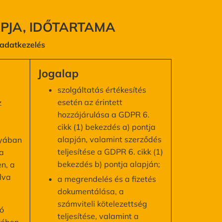
APJA, IDŐTARTAMA
s adatkezelés
Jogalap
szolgáltatás értékesítés
esetén az érintett
z
hozzájárulása a GDPR 6.
cikk (1) bekezdés a) pontja
alapján, valamint szerződés
nyában
teljesítése a GDPR 6. cikk (1)
a
bekezdés b) pontja alapján;
en, a
lva
a megrendelés és a fizetés
dokumentálása, a
számviteli kötelezettség
ló
teljesítése, valamint a