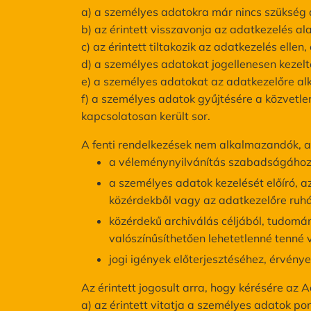
a) a személyes adatokra már nincs szükség 
b) az érintett visszavonja az adatkezelés a
c) az érintett tiltakozik az adatkezelés elle
d) a személyes adatokat jogellenesen kezelt
e) a személyes adatokat az adatkezelőre alka
f) a személyes adatok gyűjtésére a közvetl
kapcsolatosan került sor.
A fenti rendelkezések nem alkalmazandók, 
a véleménynyilvánítás szabadságához é
a személyes adatok kezelését előíró, az
közérdekből vagy az adatkezelőre ruhá
közérdekű archiválás céljából, tudomány
valószínűsíthetően lehetetlenné tenné
jogi igények előterjesztéséhez, érvénye
Az érintett jogosult arra, hogy kérésére az 
a) az érintett vitatja a személyes adatok po