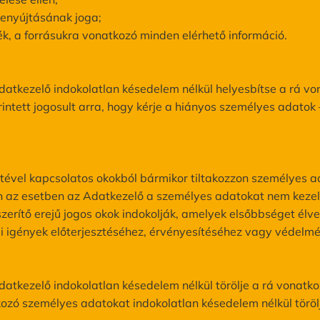
benyújtásának joga;
ék, a forrásukra vonatkozó minden elérhető információ.
 Adatkezelő indokolatlan késedelem nélkül helyesbítse a rá 
intett jogosult arra, hogy kérje a hiányos személyes adatok 
yzetével kapcsolatos okokból bármikor tiltakozzon személyes
en az esetben az Adatkezelő a személyes adatokat nem kezel
zerítő erejű jogos okok indokolják, amelyek elsőbbséget élvez
 igények előterjesztéséhez, érvényesítéséhez vagy védelm
 Adatkezelő indokolatlan késedelem nélkül törölje a rá vonat
kozó személyes adatokat indokolatlan késedelem nélkül törölj