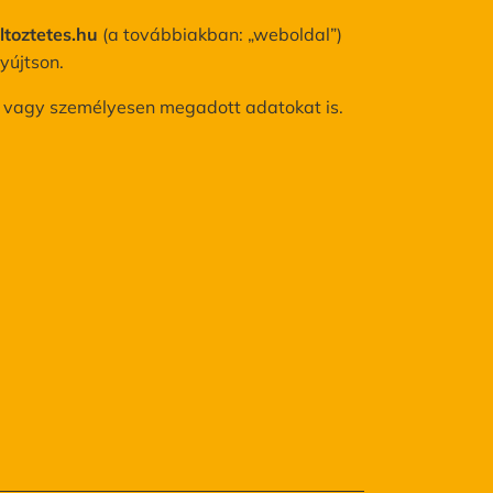
toztetes.hu
(a továbbiakban: „weboldal”)
tor felhúzás/leengedés
yújtson.
ÉRJEN AJÁNLATOT!
on vagy személyesen megadott adatokat is.