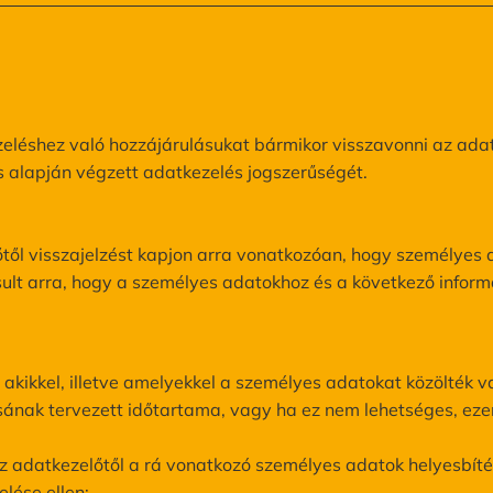
eléshez való hozzájárulásukat bármikor visszavonni az adat
ás alapján végzett adatkezelés jogszerűségét.
lőtől visszajelzést kapjon arra vonatkozóan, hogy személyes
ult arra, hogy a személyes adatokhoz és a következő inform
 akikkel, illetve amelyekkel a személyes adatokat közölték va
ásának tervezett időtartama, vagy ha ez nem lehetséges, e
az adatkezelőtől a rá vonatkozó személyes adatok helyesbíté
elése ellen;