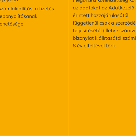
megőrzési kötelezettség kö
az adatokat az Adatkezelő 
számlakiállítás, a fizetés
érintett hozzájárulásától
lebonyolításának
függetlenül csak a szerződé
lehetősége
teljesítésétől (illetve számvi
bizonylat kiállításától számí
8 év elteltével törli.