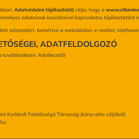
akban:
Adatvédelmi tájékoztató)
célja, hogy a
www.villamkol
Pianínó, zongora szállítás
Bú
emélyes adatainak kezelésével kapcsolatos tájékoztatást n
Door-to-Door költöztetés
K
dott adataidért, beleértve a weboldalon, e-mailen, telefon
HETŐSÉGEI, ADATFELDOLGOZÓ
a továbbiakban: Adatkezelő)
tó Korlátolt Felelősségű Társaság (könyvelés céljából)
sz.