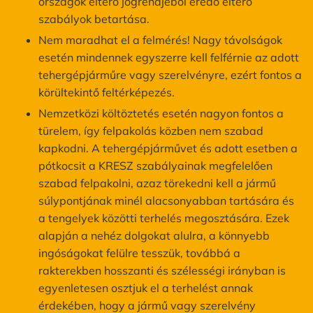
országok eltérő jogrendjéből eredő eltérő
szabályok betartása.
Nem maradhat el a felmérés! Nagy távolságok
esetén mindennek egyszerre kell felférnie az adott
tehergépjárműre vagy szerelvényre, ezért fontos a
körültekintő feltérképezés.
Nemzetközi költöztetés esetén nagyon fontos a
türelem, így felpakolás közben nem szabad
kapkodni. A tehergépjárművet és adott esetben a
pótkocsit a KRESZ szabályainak megfelelően
szabad felpakolni, azaz törekedni kell a jármű
súlypontjának minél alacsonyabban tartására és
a tengelyek közötti terhelés megosztására. Ezek
alapján a nehéz dolgokat alulra, a könnyebb
ingóságokat felülre tesszük, továbbá a
rakterekben hosszanti és szélességi irányban is
egyenletesen osztjuk el a terhelést annak
érdekében, hogy a jármű vagy szerelvény