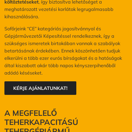
költöztetéseket
, így biztosítva lehetőséget a
meghatározott vezetési korlátok legrugalmasabb
kihasználására.
Sofőrjeink “CE” kategóriás jogosítvánnyal és
Gépjárművezetői Képesítéssel rendelkeznek, így a
szükséges ismeretek birtokában vannak a szabályok
betartásának érdekében. Ennek köszönhetően tudjuk
elkerülni a több ezer eurós bírságokat és a hatóságok
által kiszabott akár több napos kényszerpihenőből
adódó késéseket.
KÉRJE AJÁNLATUNKAT!
A MEGFELELŐ
TEHERKAPACITÁSÚ
TEHERGÉPJÁRMŰ