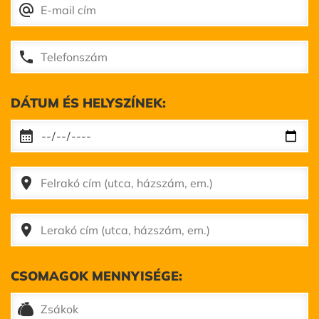
alternate_email
phone
DÁTUM ÉS HELYSZÍNEK:
calendar_month
place
place
CSOMAGOK MENNYISÉGE: