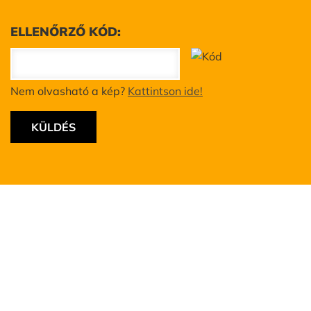
ELLENŐRZŐ KÓD:
Nem olvasható a kép?
Kattintson ide!
place