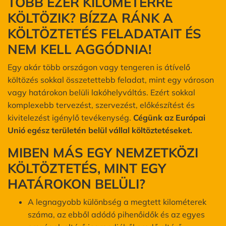
TÖBB EZER KILOMÉTERRE
KÖLTÖZIK? BÍZZA RÁNK A
KÖLTÖZTETÉS FELADATAIT ÉS
NEM KELL AGGÓDNIA!
Egy akár több országon vagy tengeren is átívelő
költözés sokkal összetettebb feladat, mint egy városon
vagy határokon belüli lakóhelyváltás. Ezért sokkal
komplexebb tervezést, szervezést, előkészítést és
kivitelezést igénylő tevékenység.
Cégünk az Európai
Unió egész területén belül vállal költöztetéseket.
MIBEN MÁS EGY NEMZETKÖZI
KÖLTÖZTETÉS, MINT EGY
HATÁROKON BELÜLI?
A legnagyobb különbség a megtett kilométerek
száma, az ebből adódó pihenőidők és az egyes