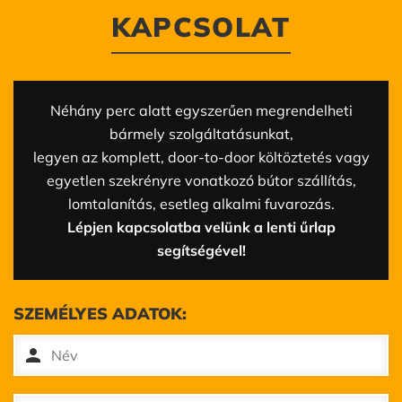
KAPCSOLAT
Néhány perc alatt egyszerűen megrendelheti
bármely szolgáltatásunkat,
legyen az komplett, door-to-door költöztetés vagy
egyetlen szekrényre vonatkozó bútor szállítás,
lomtalanítás, esetleg alkalmi fuvarozás.
Lépjen kapcsolatba velünk a lenti űrlap
segítségével!
SZEMÉLYES ADATOK:
person