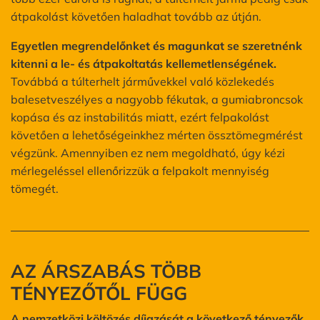
átpakolást követően haladhat tovább az útján.
Egyetlen megrendelőnket és magunkat se szeretnénk
kitenni a le- és átpakoltatás kellemetlenségének.
Továbbá a túlterhelt járművekkel való közlekedés
balesetveszélyes a nagyobb fékutak, a gumiabroncsok
kopása és az instabilitás miatt, ezért felpakolást
követően a lehetőségeinkhez mérten össztömegmérést
végzünk. Amennyiben ez nem megoldható, úgy kézi
mérlegeléssel ellenőrizzük a felpakolt mennyiség
tömegét.
AZ ÁRSZABÁS TÖBB
TÉNYEZŐTŐL FÜGG
A nemzetközi költözés díjazását a következő tényezők