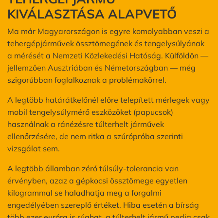
KIVÁLASZTÁSA ALAPVETŐ
Ma már Magyarországon is egyre komolyabban veszi a
tehergépjárművek össztömegének és tengelysúlyának
a mérését a Nemzeti Közlekedési Hatóság. Külföldön —
jellemzően Ausztriában és Németországban — még
szigorúbban foglalkoznak a problémakörrel.
A legtöbb határátkelőnél előre telepített mérlegek vagy
mobil tengelysúlymérő eszközöket (papucsok)
használnak a ránézésre túlterhelt járművek
ellenőrzésére, de nem ritka a szúrópróba szerinti
vizsgálat sem.
A legtöbb államban zéró túlsúly-tolerancia van
érvényben, azaz a gépkocsi össztömege egyetlen
kilogrammal se haladhatja meg a forgalmi
engedélyében szereplő értéket. Hiba esetén a bírság
több ezer euróra is rúghat, a túlterhelt jármű pedig csak