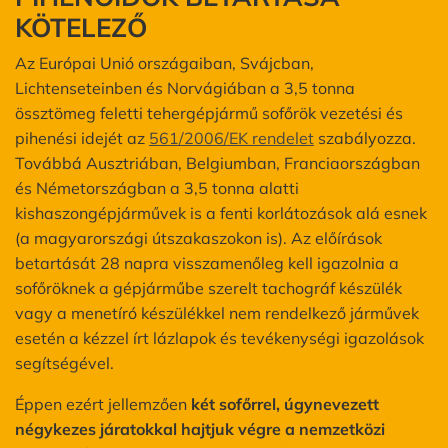
KÖTELEZŐ
Az Európai Unió országaiban, Svájcban,
Lichtenseteinben és Norvágiában a 3,5 tonna
össztömeg feletti tehergépjármű sofőrök vezetési és
pihenési idejét az
561/2006/EK rendelet
szabályozza.
Továbbá Ausztriában, Belgiumban, Franciaországban
és Németországban a 3,5 tonna alatti
kishaszongépjárművek is a fenti korlátozások alá esnek
(a magyarországi útszakaszokon is). Az előírások
betartását 28 napra visszamenőleg kell igazolnia a
sofőröknek a gépjárműbe szerelt tachográf készülék
vagy a menetíró készülékkel nem rendelkező járművek
esetén a kézzel írt lázlapok és tevékenységi igazolások
segítségével.
Éppen ezért jellemzően
két sofőrrel, úgynevezett
négykezes járatokkal hajtjuk végre a nemzetközi